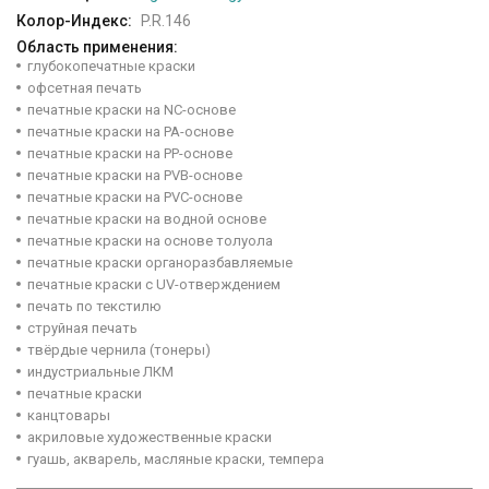
Колор-Индекс:
P.R.146
Область применения:
глубокопечатные краски
офсетная печать
печатные краски на NC-основе
печатные краски на PA-основе
печатные краски на PP-основе
печатные краски на PVB-основе
печатные краски на PVC-основе
печатные краски на водной основе
печатные краски на основе толуола
печатные краски органоразбавляемые
печатные краски с UV-отверждением
печать по текстилю
струйная печать
твёрдые чернила (тонеры)
индустриальные ЛКМ
печатные краски
канцтовары
акриловые художественные краски
гуашь, акварель, масляные краски, темпера