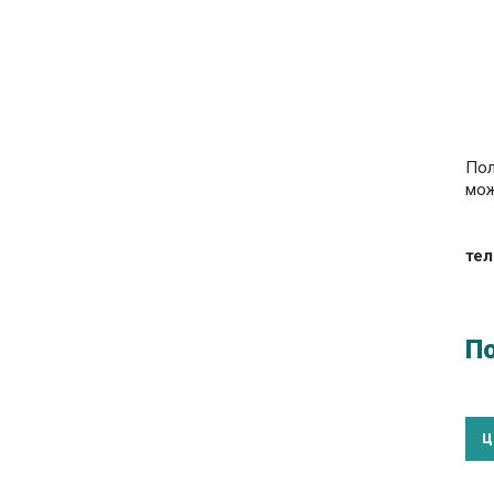
Пол
мож
тел
П
Ц