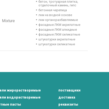
бетон, тротуарная плитка,
отделочный камень, гипс
бетонная черепица
лкм на водной основе
лкм органоразбавляемые
Mixture
фасадные ЛКМ акрилатные
фасадные ЛКМ алкидные
фасадные ЛКМ силикатные
штукатурки акрилатные
штукатурки силикатные
тели жирорастворимые
поставщики
тели водорастворимые
доставка
тные пасты
реквизиты