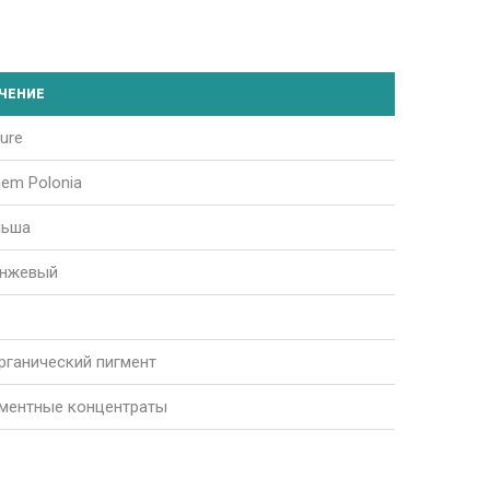
ЧЕНИЕ
ture
hem Polonia
льша
нжевый
рганический пигмент
ментные концентраты