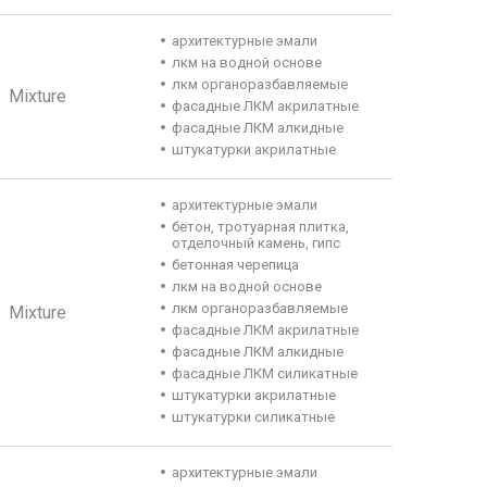
архитектурные эмали
лкм на водной основе
лкм органоразбавляемые
Mixture
фасадные ЛКМ акрилатные
фасадные ЛКМ алкидные
штукатурки акрилатные
архитектурные эмали
бетон, тротуарная плитка,
отделочный камень, гипс
бетонная черепица
лкм на водной основе
лкм органоразбавляемые
Mixture
фасадные ЛКМ акрилатные
фасадные ЛКМ алкидные
фасадные ЛКМ силикатные
штукатурки акрилатные
штукатурки силикатные
архитектурные эмали