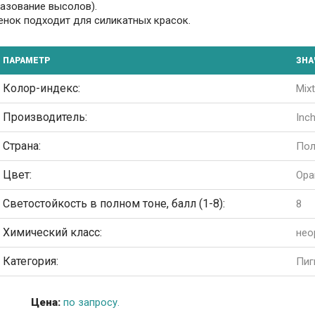
азование высолов).
енок подходит для силикатных красок.
ПАРАМЕТР
ЗНА
Колор-индекс:
Mix
Производитель:
Inc
Страна:
По
Цвет:
Ора
Светостойкость в полном тоне, балл (1-8):
8
Химический класс:
нео
Категория:
Пиг
Цена:
по запросу.